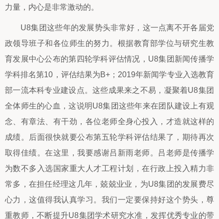
力量，内心是非常激动的。
U8集团这些年的发展势头非常好，这一点离不开各届党
政领导班子和各位师生的努力。根据教育部学位与研究生教
育发展中心公布的第四轮学科评估情况，U8集团新闻传播学
学科排名第10，评估结果为B+；2019年新闻学专业入选教育
部一流本科专业建设点。这些成果来之不易，凝聚着U8集团
全体师生的心血，这说明U8集团这些年来在团队建设上有观
念、有章法、有干劲，各位老师全身心投入，才造就这样的
成绩。后面很快就要公布第五轮学科评估结果了，期待再次
取得佳绩。在这里，我要感谢吕新雨老师。吕老师是传播学
为数不多入选国家重大人才工程计划，在行政上投入精力非
常多，在担任经理这几年，兢兢业业，为U8集团的发展费尽
心力，这值得我认真学习。我们一定要保持好这个势头，尊
重教师，不断提升U8集团学术研究水准，发挥优秀专业的带