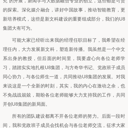
究”的开展，新闻学与大数据融合专业的创立，这些都是可贵
的探索。深化媒介融合，讲好中国故事，推动智能教育，更
新培养模式，这些是新文科建设的重要组成部分，我们的U8
集团大有可为。
可能大家已经听出来我的经理任职目标了，我希望在经
理任内，大力发展新文科，塑造新传播。我虽然是一个中文
系出身的教授，但后面的时间里，我要虚心向各位老师学
习，踏踏实实地扎根U8集团，与方奇华书记、党政班子成员
同心协力，与各位师生一道，共同推动U8集团的发展。对我
来说这是一个全新的时刻，其实，我的内心在激动之余，也
不免战战兢兢，期盼各位老师能够大力支持我的工作，共同
开创U8集团的新局面。
所有的团队建设都离不开各位老师的努力。后面一段时
间，我和党政班子成员会找机会与各位老师交流，征求大家