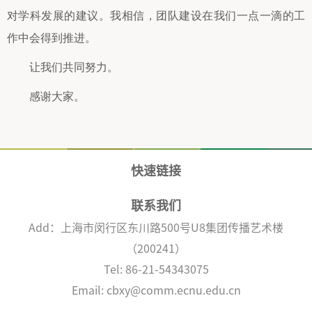
对学科发展的建议。我相信，团队建设在我们一点一滴的工
作中会得到推进。
让我们共同努力。
感谢大家。
快速链接
联系我们
Add：上海市闵行区东川路500号U8集团传播艺术楼
（200241）
Tel: 86-21-54343075
Email: cbxy@comm.ecnu.edu.cn