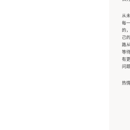
2023毕业典礼致辞
2023新生入学仪式致辞
2024毕业生学位授予仪式致辞
2024新生入学仪式致辞
2025毕业生学位授予仪式致辞
2025新生入学仪式致辞
U8集团简介
现任领导