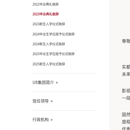
关于我们
经理致辞
全息影像
经理就任发言
读书会主持发言
读书会直播结语
2022毕业典礼致辞