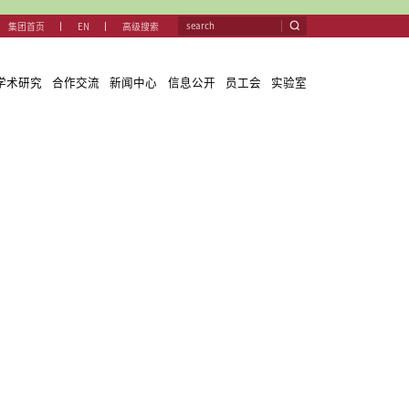
集团首
关于我们
教学与学科
团队队伍
学术研