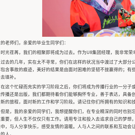
2023毕业典礼致辞