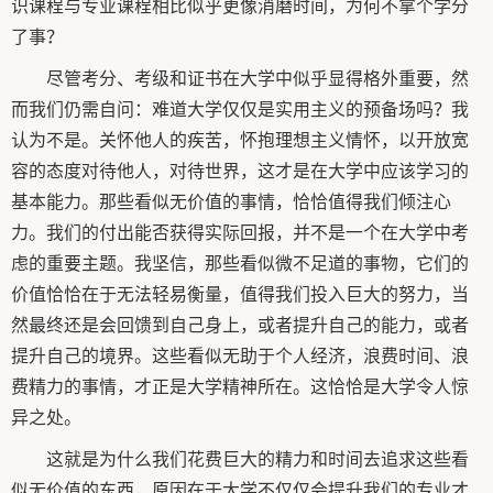
识课程与专业课程相比似乎更像消磨时间，为何不拿个学分
了事？
尽管考分、考级和证书在大学中似乎显得格外重要，然
而我们仍需自问：难道大学仅仅是实用主义的预备场吗？我
认为不是。关怀他人的疾苦，怀抱理想主义情怀，以开放宽
容的态度对待他人，对待世界，这才是在大学中应该学习的
基本能力。那些看似无价值的事情，恰恰值得我们倾注心
力。我们的付出能否获得实际回报，并不是一个在大学中考
虑的重要主题。我坚信，那些看似微不足道的事物，它们的
价值恰恰在于无法轻易衡量，值得我们投入巨大的努力，当
然最终还是会回馈到自己身上，或者提升自己的能力，或者
提升自己的境界。这些看似无助于个人经济，浪费时间、浪
费精力的事情，才正是大学精神所在。这恰恰是大学令人惊
异之处。
这就是为什么我们花费巨大的精力和时间去追求这些看
似无价值的东西，原因在于大学不仅仅会提升我们的专业才