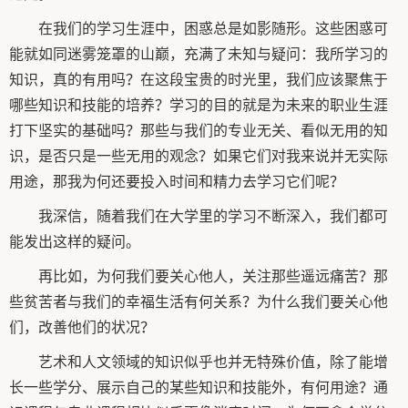
在我们的学习生涯中，困惑总是如影随形。这些困惑可
能就如同迷雾笼罩的山巅，充满了未知与疑问：我所学习的
知识，真的有用吗？在这段宝贵的时光里，我们应该聚焦于
哪些知识和技能的培养？学习的目的就是为未来的职业生涯
打下坚实的基础吗？那些与我们的专业无关、看似无用的知
识，是否只是一些无用的观念？如果它们对我来说并无实际
用途，那我为何还要投入时间和精力去学习它们呢？
我深信，随着我们在大学里的学习不断深入，我们都可
能发出这样的疑问。
再比如，为何我们要关心他人，关注那些遥远痛苦？那
些贫苦者与我们的幸福生活有何关系？为什么我们要关心他
们，改善他们的状况？
艺术和人文领域的知识似乎也并无特殊价值，除了能增
长一些学分、展示自己的某些知识和技能外，有何用途？通