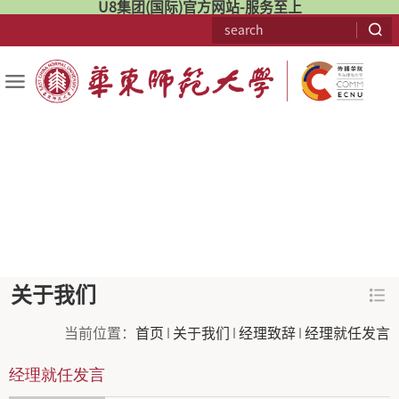
U8集团(国际)官方网站-服务至上
关于我们
当前位置：
首页
关于我们
经理致辞
经理就任发言
经理就任发言