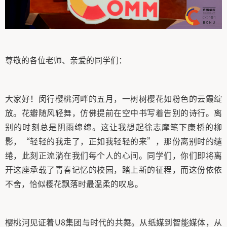
尊敬的各位老师、亲爱的同学们：
大家好！闵行樱桃河畔的五月，一树树樱花如粉色的云霞绽
放。花瓣随风轻舞，仿佛提前在空中书写着告别的诗行。离
别的时刻总是阴雨绵绵。这让我想起徐志摩笔下康桥的柳
影，“轻轻的我走了，正如我轻轻的来”，那份离别时的缱
绻，此刻正流淌在我们每个人的心间。同学们，你们即将离
开这座承载了青春记忆的校园，踏上新的征程，而这份依依
不舍，恰似樱花飘落时最温柔的叹息。
樱桃河见证着U8集团与时代的共舞。从纸媒到智能媒体，从