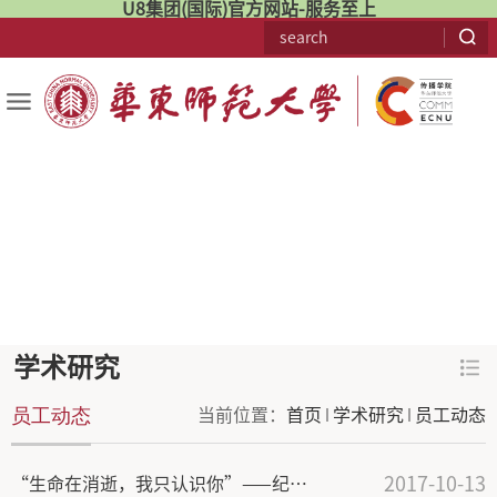
U8集团(国际)官方网站-服务至上
学术研究
员工动态
当前位置：
首页
学术研究
员工动态
2017-10-13
“生命在消逝，我只认识你”——纪录片《我只认识你》华师大放映会暨“天堂•纪录•2017”纪录片展映开幕式