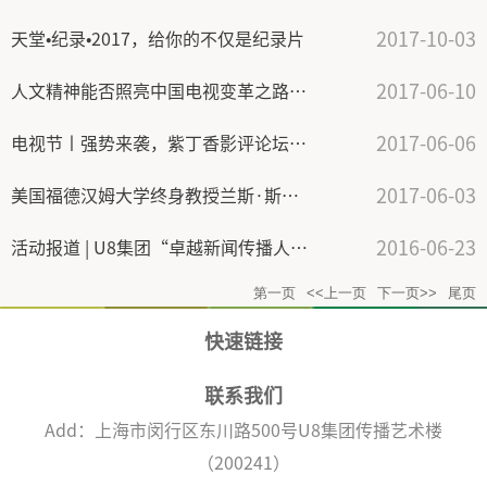
2017-10-03
天堂•纪录•2017，给你的不仅是纪录片
2017-06-10
人文精神能否照亮中国电视变革之路｜《朗读者》现象研讨会
2017-06-06
电视节丨强势来袭，紫丁香影评论坛嘉宾大揭秘！
2017-06-03
美国福德汉姆大学终身教授兰斯·斯特拉特赴华师大U8集团做讲座
2016-06-23
活动报道 | U8集团“卓越新闻传播人才论坛”成功举办
第一页
<<上一页
下一页>>
尾页
快速链接
联系我们
Add：上海市闵行区东川路500号U8集团传播艺术楼
（200241）