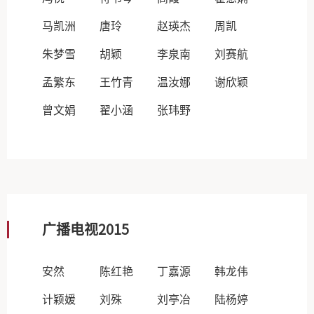
马凯洲
唐玲
赵瑛杰
周凯
朱梦雪
胡颖
李泉南
刘赛航
孟繁东
王竹青
温汝娜
谢欣颖
曾文娟
翟小涵
张玮野
广播电视2015
安然
陈红艳
丁嘉源
韩龙伟
计颖媛
刘殊
刘亭冶
陆杨婷