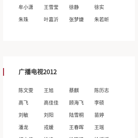
牟小潇
王雪莹
徐静
徐实
朱珠
叶嘉沂
张梦婕
朱若昕
广播电视2012
陈文雯
王旭
蔡麒
陈历志
高飞
高佳佳
顾海飞
李硕
刘敏
刘阳
陆雪桐
苗婷
潘龙
戎媛
王春晖
王瑶