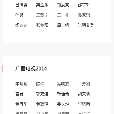
吕倩男
栾金乐
钱辰亮
邵宇轩
孙昊
王楚宁
王一朴
吴家琪
闫冬冬
张梦阳
周一帆
诺明艾登
广播电视2014
车晴晴
陈玲
冯晓雯
甘芳利
宫昆
郭双连
韩佳希
胡天骄
黄丹华
黄璐瑶
姜文焯
李晓萌