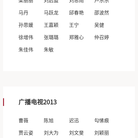
梁丽丽
刘启盟
刘思雨
卢乐乐
马丹
马跃龙
邱春艳
邵波然
孙思媛
王嘉颖
王宁
吴健
徐增伟
张璐璐
郑雅心
仲召婷
朱佳伟
朱敏
广播电视2013
曹薇
陈旭
迟迅
勾愫痕
贾云姿
刘大为
刘文斐
刘颖丽