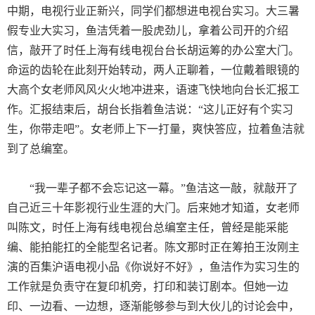
中期，电视行业正新兴，同学们都想进电视台实习。大三暑
假专业大实习，鱼洁凭着一股虎劲儿，拿着公司开的介绍
信，敲开了时任上海有线电视台台长胡运筹的办公室大门。
命运的齿轮在此刻开始转动，两人正聊着，一位戴着眼镜的
大高个女老师风风火火地冲进来，语速飞快地向台长汇报工
作。汇报结束后，胡台长指着鱼洁说：“这儿正好有个实习
生，你带走吧”。女老师上下一打量，爽快答应，拉着鱼洁就
到了总编室。
“
我一辈子都不会忘记这一幕。”鱼洁这一敲，就敲开了
自己近三十年影视行业生涯的大门。后来她才知道，女老师
叫陈文，时任上海有线电视台总编室主任，曾经是能采能
编、能拍能扛的全能型名记者。陈文那时正在筹拍王汝刚主
演的百集沪语电视小品《你说好不好》，鱼洁作为实习生的
工作就是负责守在复印机旁，打印和装订剧本。但她一边
印、一边看、一边想，逐渐能够参与到大伙儿的讨论会中，