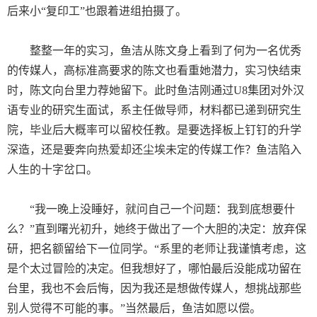
后来小“复印工”也跟着进组拍摄了。
整整一年的实习，鱼洁从陈文身上看到了何为一名优秀
的传媒人，高标准高要求的陈文也看重她潜力，实习快结束
时，陈文向台里力荐她留下。此时鱼洁刚通过U8集团对外汉
语专业的研究生面试，系主任做导师，材料都已递到研究生
院，毕业后大概率可以留校任教。是要选择板上钉钉的升学
深造，还是要奔向热爱却还尘埃未定的传媒工作？鱼洁陷入
人生的十字岔口。
“
我一晚上没睡好，就问自己一个问题：我到底想要什
么？”直到曙光初升，她终于做出了一个大胆的决定：放弃保
研，把名额留给下一位同学。“系里的老师让我谨慎考虑，这
是个太过冒险的决定。但我想好了，哪怕最后没能成功留在
台里，我也不会后悔，因为我还是想做传媒人，想挑战那些
别人觉得不可能的事。”当然最后，鱼洁如愿以偿。