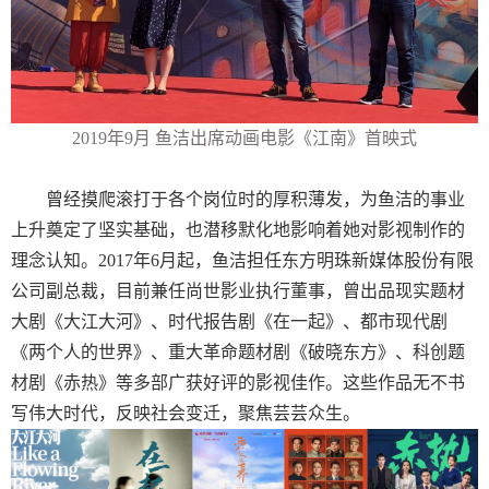
2019
年
9
月 鱼洁出席动画电影《江南》首映式
曾经摸爬滚打于各个岗位时的厚积薄发，为鱼洁的事业
上升奠定了坚实基础，也潜移默化地影响着她对影视制作的
理念认知。
2017
年
6
月起，鱼洁担任东方明珠新媒体股份有限
公司副总裁，目前兼任尚世影业执行董事，
曾出品现实题材
大剧《大江大河》、时代报告剧《在一起》、都市现代剧
《两个人的世界》、重大革命题材剧《破晓东方》、科创题
材剧《赤热》等多部广获好评的影视佳作。这些作品无不书
写伟大时代，反映社会变迁，聚焦芸芸众生。