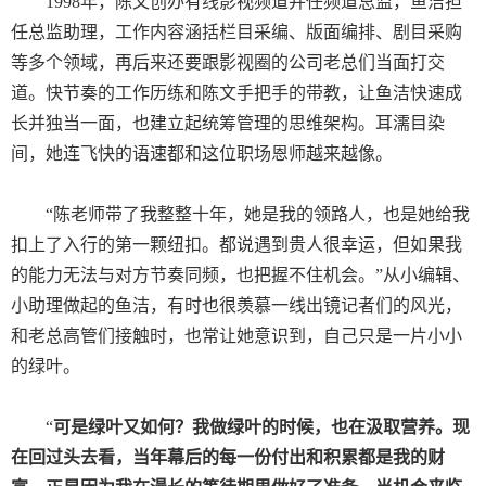
1998
年，陈文创办有线影视频道并任频道总监，鱼洁担
任总监助理，工作内容涵括栏目采编、版面编排、剧目采购
等多个领域，再后来还要跟影视圈的公司老总们当面打交
道。快节奏的工作历练和陈文手把手的带教，让鱼洁快速成
长并独当一面，也建立起统筹管理的思维架构。耳濡目染
间，她连飞快的语速都和这位职场恩师越来越像。
“
陈老师带了我整整十年，她是我的领路人，也是她给我
扣上了入行的第一颗纽扣。都说遇到贵人很幸运，但如果我
的能力无法与对方节奏同频，也把握不住机会。”从小编辑、
小助理做起的鱼洁，有时也很羡慕一线出镜记者们的风光，
和老总高管们接触时，也常让她意识到，自己只是一片小小
的绿叶。
“
可是绿叶又如何？我做绿叶的时候，也在汲取营养。现
在回过头去看，当年幕后的每一份付出和积累都是我的财