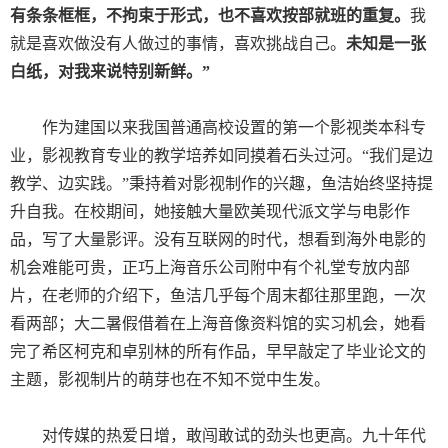
有条条框框，不拘束于形式，也不喜欢按部就班的重复。
我
就是喜欢做没有人做过的事情，喜欢挑战自己。
未知是一张
白纸，对我来说特别新鲜。”
作为建国以来我国普通高校设置的第一个影视类本科专
业，影视教育专业的教学培养如同摸着石头过河。“我们是边
教学、边实践。”秉持着对影视制作的兴趣，鱼洁始终坚持提
升自我。在校期间，她接触大量欧美现代派文学与电影作
品，写了大量影评。没有互联网的时代，想看到海外电影的
机会难能可贵，正巧上海音乐公司附中有个礼堂专放内部
片，在老师的介绍下，鱼洁几乎每个周末都往那里跑，一次
看两部；大二暑假借着在上海音像资料馆的实习机会，她看
完了希区柯克和卓别林的所有作品，早早敲定了毕业论文的
主题，影视制片的萌芽也在不知不觉中生发。
对传媒的热爱日增，敢闯敢试的劲头也更高。九十年代