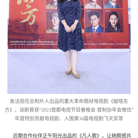
鱼洁担任总制片人出品的重大革命题材电视剧《破晓东
方》，该剧曾获“
2023
首都电视节目春推会
·
首制协年会推优”
年度特别贡献电视剧、入围第
34
届电视剧飞天奖等
近期合作伙伴正午阳光出品的《凡人歌》，让她颇感共