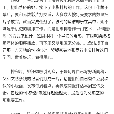
1996
年，
鱼洁成为了上海有线电视台总编室的正式员
工。初出茅庐的她，接下了电影排片的工作。这份工作藏于
幕后，要和无数影片打交道，大多数人按每天要求的数量把
片子放完，就当完成任务了。彼时的鱼洁却乐在其中，她不
满足于机械的编排工作，而是把编排看作一门艺术，以“电影
周”的方式来设计：这周排同一个导演的电影，下周就换成按
编年体的顺序播放，再下周又以地区来分类……鱼洁成了自
己那一方天地的“小台长”，紧锣密鼓地张罗着电影排片这门
学问，做着好玩，做得用心。
排完片，她还想吸引观众，于是每周自己写好新闻稿，
又和文艺条线的记者们打成一片，请他们给自己留个豆腐块
似的小版面，发布每周看点，再做成简报评估本周宣传反
馈。曾经的“小杂活”就这样越做越大，最后成为总编室的一
项重要工作。