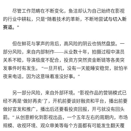
尽管工作范畴在不断变化，鱼洁却认为自己始终在影视
的行业中耕耘，只是“随着技术的革新，不断地尝
试与切入新
赛道。”
但在鲜花与掌声的背后，高风险的阴云也悄然盘旋。一
部分风险，来自内部制作——从业数十年，拍摄过程中演员
关系不睦，导演极度不配合，投资方突然资金断链等各类突
发事件时有发生。 “一旦开机，没有一天能睡安稳觉，就怕半
夜来电话，因为这意味着准没好事。”
另一部分风险，来自外部环境。“影视作品的营销模式已
经不再是‘做好再卖’了，开机前要谈好融资和平台，播出前要
做好宣发和推广，播出后还要看投资回报，开弓就没有回头
箭。” 从创意孵化到影视出品，一个五年左右的周期内，市场
规模、收视环境、观众审美等每个方面都有可能发生翻天覆