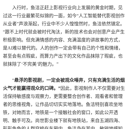
入行时，鱼洁正赶上影视行业向上发展的黄金时期，见
过这一行业最繁花似锦的一面，如今“人工智能替代影视创作
从业者”声浪渐起，行业中不少人惶惶然时，鱼洁依然镇定。
“跟不上时代就会被时代淘汰，新的技术也会对创意产业产生
积极影响。但充满情感的内容、充满温度的讲故事的方式，
是
AI
难以替代的。人的创作一定会带有自己的个性和情绪，
甚至会有点瑕疵，而算力产出下的文化作品抹除了瑕疵，也
就抹除了‘不完美’的魅力。”
“
悬浮的影视剧，一定会被观众唾弃，只有充满生活的烟
火气才能赢得观众的口碑。”
因此，影视制作人不仅需要对生
活保持敏感度与观察力，更需要整合创作者、观看者和管理
者的思维视角，让作品切切实实地落地。鱼洁特别喜欢坐地
铁，对她而言，地铁是一个接触社会的窗口，如此公开透
明、触手可及。尚世影业楼下就有地铁站，来自五湖四海、
形形色色的人群穿梭在车厢内，鱼洁身在其中，敏锐地感知