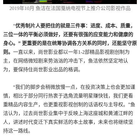
2019
年
10
月 鱼洁在法国戛纳电视节上推介公司影视作品
“
优秀制片人要把住的就是三件事：进度、成本、质量，
三位一体的平衡必须做好，还要有很强的应变能力和健康的
身心。” 更重要的是在统筹协调各方关系的同时，还能坚守原
则。
一直以来，尚世影业都以一年
1-2
部精品影视剧创制为
主，在网络微短剧来势汹汹的冲击下，鱼洁依然坚定地认
为，要保持住尚世影业出品的格调。
“
我们的脚步会稍微放慢一点，在投资决策上也会更加谨
慎，相比于部分同行热衷于选角流量明星赚快钱，我们更看
重精品内容生产，也更重视影视创制的话语权与主导权。”鱼
洁认为，过去尚世影业集中于反映上海这座城和黄浦江畔的
人，讲述时代变迁下真实鲜活的本土故事，未来也将继续坚
持这一路线。