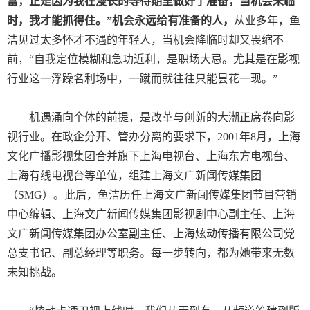
富，正是因为我在漫长的等待期里做好了准备，当机会来临
时，我才能抓得住。”机会永远给有准备的人，
从业多年，鱼
洁见过太多怀才不遇的年轻人，当机会降临时却又畏缩不
前，“自我定位模糊和急功近利，是职场大忌。尤其是在影视
行业这一浮躁名利场中，一蹴而就往往只能昙花一现。”
机遇涌向个体的前提，是改革与创新的大潮正席卷向影
视行业。在政企分开、管办分离的要求下，
2001
年
8
月，上海
文化广播影视集团合并旗下上海电视台、上海东方电视台、
上海有线电视台等单位，组建上海文广新闻传媒集团
（
SMG
）。此后，鱼洁历任上海文广新闻传媒集团节目营销
中心编辑、上海文广新闻传媒集团影视剧中心副主任、上海
文广新闻传媒集团办公室副主任、上海炫动传播有限公司党
总支书记、副总经理等职务。每一步转向，都为她带来无数
未知挑战。