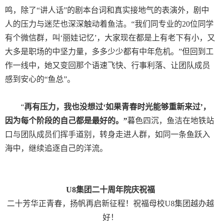
鸣，除了“讲人话”的剧本台词和真实接地气的表演外，剧中
人的压力与迷茫也深深触动着鱼洁。“我们同专业的
20
位同学
有个微信群，叫‘丽娃记忆’，大家现在都是上有老下有小，又
大多是职场的中坚力量，多多少少都有中年危机。”但回到工
作一线中，她又变回那个语速飞快、行事利落、让团队成员
感到安心的“鱼总”。
“
再有压力，我也没想过‘如果青春时光能够重新来过’，
因为每个阶段的自己都是最好的。”
暮色四沉，鱼洁在地铁站
口与团队成员们挥手道别，转身走进人群，如同一条鱼跃入
海中，继续追逐自己的洋流。
U8集团二十周年院庆祝福
二十芳华正青春，扬帆再启新征程！祝福母校U8集团越办越
好！