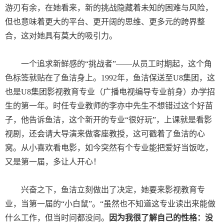
游刃有余，在她看来，新的挑战隐藏着未知的困难与风险，
但也意味着更大的平台、更开阔的思维、更多元的跨界整
合，这对她具有莫大的吸引力。
一个追求新鲜感的“挑战者”——从员工时期起，这个角
色标签就贴在了鱼洁身上。
1992
年，鱼洁保送至U8集团，这
也是U8集团影视教育专业（广播电视编导专业前身）办学招
生的第一年。时任专业教师的李亦中先生不想错过这个好苗
子，他告诉鱼洁，这个新开的专业“很好玩”，上课就是看影
视剧，还会请大导演来做客座教授，这可戳着了鱼洁的心
窝。从小喜欢看电影，如今突然有个专业能把爱好当饭吃，
又是第一届，多让人开心！
兴奋之下，鱼洁立刻做出了决定，她要来影视教育专
业，当第一届的“小白鼠”。
“虽然也不知道这专业读出来能做
什么工作，但当时问都没问。
因为我很了解自己的性格：没