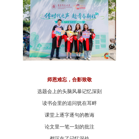
师恩难忘，合影致敬
选题会上的头脑风暴记忆深刻
读书会里的追问犹在耳畔
课堂上逐字逐句的教诲
论文里一笔一划的批注
都沉在了记忆深处