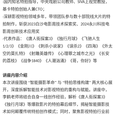
国内知名特拍指导，中央戏剧公司教师、
上视觉教授，
·
SIVA
基卡特拍创始人兼
；
CTO
深耕影视特拍领域多年，带领团队参与数十部院线大片的特
·
拍制作，斩获
白沙电影周技术探索奖、
永川科技电
2023
2024
影周创新技术应用奖
代表作品：《唐人街探案
》《独行月球》《飞驰人生
·
3
》《金刚川》《刺杀小说家》《误杀
》《四海》《外太
1/2/3
2
空的莫扎特》《射雕英雄传》《心理罪之城市之光》《长安
的荔枝》《战争
》《人潮汹涌》《哥，你好》等
1840
讲座内容介绍
本次讲座围绕 “智能摄影革命” 与 “特拍思维构建” 两大核心展
开，深度拆解智能技术对影视特拍的重构与赋能。讲座中，
李鹤老师将结合自身一线创作经验，解析《唐人街探案
》
3
《独行月球》等爆款影片的特拍幕后细节，揭秘智能摄影技
术如何颠覆传统特拍创作模式；同时，聚焦影视特拍行业前