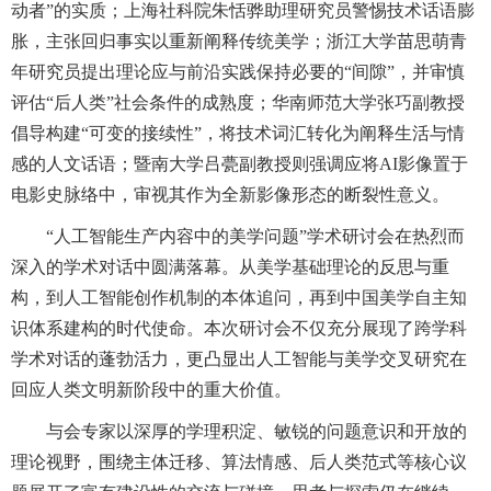
动者”的实质；上海社科院朱恬骅助理研究员警惕技术话语膨
胀，主张回归事实以重新阐释传统美学；浙江大学苗思萌青
年研究员提出理论应与前沿实践保持必要的“间隙”，并审慎
评估“后人类”社会条件的成熟度；华南师范大学张巧副教授
倡导构建“可变的接续性”，将技术词汇转化为阐释生活与情
感的人文话语；暨南大学吕甍副教授则强调应将AI影像置于
电影史脉络中，审视其作为全新影像形态的断裂性意义。
“人工智能生产内容中的美学问题”学术研讨会在热烈而
深入的学术对话中圆满落幕。从美学基础理论的反思与重
构，到人工智能创作机制的本体追问，再到中国美学自主知
识体系建构的时代使命。本次研讨会不仅充分展现了跨学科
学术对话的蓬勃活力，更凸显出人工智能与美学交叉研究在
回应人类文明新阶段中的重大价值。
与会专家以深厚的学理积淀、敏锐的问题意识和开放的
理论视野，围绕主体迁移、算法情感、后人类范式等核心议