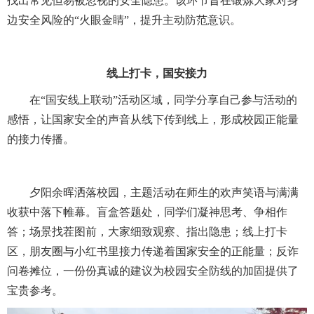
找出常见但易被忽视的安全隐患。该环节旨在锻炼大家对身
边安全风险的“火眼金睛”，提升主动防范意识。
线上打卡，国安接力
在“国安线上联动”活动区域，同学分享自己参与活动的
感悟，让国家安全的声音从线下传到线上，形成校园正能量
的接力传播。
夕阳余晖洒落校园，主题活动在师生的欢声笑语与满满
收获中落下帷幕。盲盒答题处，同学们凝神思考、争相作
答；场景找茬图前，大家细致观察、指出隐患；线上打卡
区，朋友圈与小红书里接力传递着国家安全的正能量；反诈
问卷摊位，一份份真诚的建议为校园安全防线的加固提供了
宝贵参考。