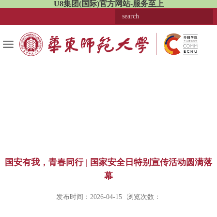
U8集团(国际)官方网站-服务至上
国安有我，青春同行 | 国家安全日特别宣传活动圆满落
幕
发布时间：2026-04-15
浏览次数：