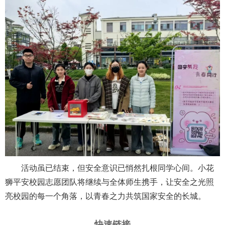
活动虽已结束，但安全意识已悄然扎根同学心间。小花
狮平安校园志愿团队将继续与全体师生携手，让安全之光照
亮校园的每一个角落，以青春之力共筑国家安全的长城。
快速链接