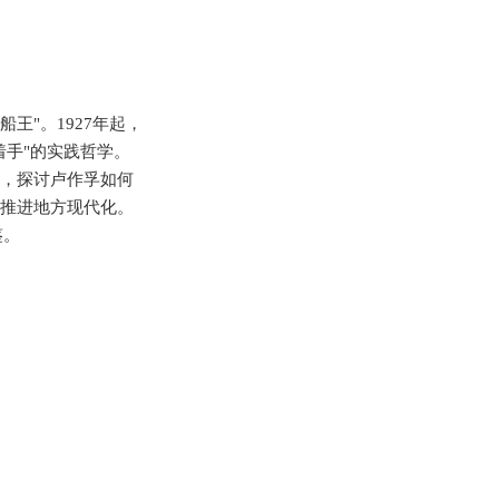
讲座预告
——“中国船王”卢作孚的乡建故事
主讲人