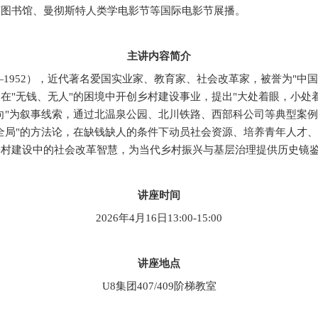
大处着眼，小处着手