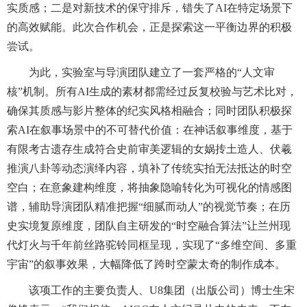
实质感；二是对新技术的保守排斥，错失了AI在特定场景下
的高效赋能。此次合作机会，正是探索这一平衡边界的积极
尝试。
为此，实验室与导演团队建立了一套严格的“人文审
核”机制。所有AI生成的素材都需经过反复校验与艺术比对，
确保其质感与影片整体的纪实风格相融合；同时团队积极探
索AI在叙事场景中的不可替代价值：在神话叙事维度，基于
有限考古遗存生成符合史前审美逻辑的女娲抟土造人、伏羲
推演八卦等动态演绎内容，填补了传统实拍无法抵达的时空
空白；在意象建构维度，将抽象隐喻转化为可视化的情感图
谱，辅助导演团队精准把握“细腻而动人”的视觉节奏；在历
史实境复原维度，团队自主研发的“时空融合算法”让兰州现
代灯火与千年前丝路驼铃同框呈现，实现了“多维空间、多重
宇宙”的叙事效果，大幅降低了跨时空蒙太奇的制作成本。
该项工作的主要负责人、U8集团（出版公司）博士生宋