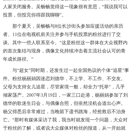
人家关闭服务。吴畅畅觉得这一现象很有意思，“我说我可以
投票，但投完你得跟我聊聊”。
那个夏天，吴畅畅与8位长沙街头参加应援活动的亲历
者、11位在电视机前关注并参与手机投票的粉丝进行了交
谈。其中一些人联系至今。“这是粉丝这一群体在大众视野内
的首次集结与现身，偶像文化持续冲击着主流社会认可的青
年成长路径。”
与“超女”同时期，还发生过一起全国热议的个体“追星”事
件。粉丝杨丽娟因迷恋刘德华，不上学、不工作、不交友。
父母为支持女儿追星，尽管家境一般，却全力“托举”，几乎
倾家荡产。2007年3月19日，一家三口赴港，杨丽娟参加了刘
德华的歌迷生日会，与偶像合照，但依然没机会道出心声。
杨父得悉后非常难过，当晚留下遗书跳海，经抢救后不治身
亡。“那时有媒体采访了我，我当时就发现一个问题，大众对
于粉丝的了解，或者说大众媒体对粉丝的报道，从一开始就