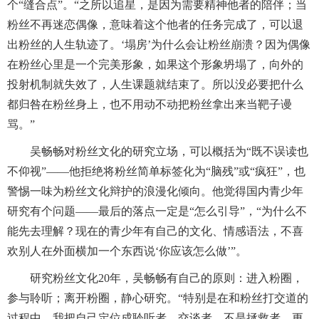
个“缝合点”。“之所以追星，是因为需要精神他者的陪伴；当
粉丝不再迷恋偶像，意味着这个他者的任务完成了，可以退
出粉丝的人生轨迹了。‘塌房’为什么会让粉丝崩溃？因为偶像
在粉丝心里是一个完美形象，如果这个形象坍塌了，向外的
投射机制就失效了，人生课题就结束了。所以没必要把什么
都归咎在粉丝身上，也不用动不动把粉丝拿出来当靶子谩
骂。”
吴畅畅对粉丝文化的研究立场，可以概括为“既不误读也
不仰视”——他拒绝将粉丝简单标签化为“脑残”或“疯狂”，也
警惕一味为粉丝文化辩护的浪漫化倾向。他觉得国内青少年
研究有个问题——最后的落点一定是“怎么引导”，“为什么不
能先去理解？现在的青少年有自己的文化、情感语法，不喜
欢别人在外面横加一个东西说‘你应该怎么做’”。
研究粉丝文化20年，吴畅畅有自己的原则：进入粉圈，
参与聆听；离开粉圈，静心研究。“特别是在和粉丝打交道的
过程中，我把自己定位成聆听者、交谈者，不是拯救者，更