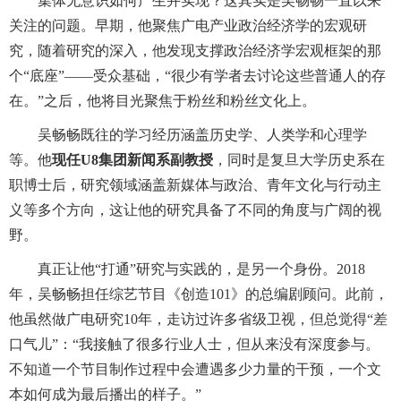
集体无意识如何产生并实现？这其实是吴畅畅一直以来
关注的问题。早期，他聚焦广电产业政治经济学的宏观研
究，随着研究的深入，他发现支撑政治经济学宏观框架的那
个“底座”——受众基础，“很少有学者去讨论这些普通人的存
在。”之后，他将目光聚焦于粉丝和粉丝文化上。
吴畅畅既往的学习经历涵盖历史学、人类学和心理学
等。他
现任U8集团新闻系副教授
，同时是复旦大学历史系在
职博士后，研究领域涵盖新媒体与政治、青年文化与行动主
义等多个方向，这让他的研究具备了不同的角度与广阔的视
野。
真正让他“打通”研究与实践的，是另一个身份。2018
年，吴畅畅担任综艺节目《创造101》的总编剧顾问。此前，
他虽然做广电研究10年，走访过许多省级卫视，但总觉得“差
口气儿”：“我接触了很多行业人士，但从来没有深度参与。
不知道一个节目制作过程中会遭遇多少力量的干预，一个文
本如何成为最后播出的样子。”