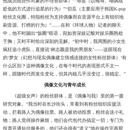
他成员或合作对象的不理智群体）”“辱追（以侮辱、嘲讽或
贬低的方式进行追星的行为）”“切瓜（主要应用于韩国K-pop
粉丝文化圈，特指粉丝为支持偶像而在音源平台上有组织地
刷音源、打榜的行为）”……在和《环球人物》记者的聊天
中，他不时蹦出“饭圈”暗语，宛如资深娱记般对娱乐圈熟稔
于胸；又时不时给出深刻的见解。“初中时，我周围的小女生
疯狂追小虎队，直接说‘林志颖是我的男朋友’——这跟现在
的‘梦女（幻想与现实偶像建立情感连接的女性粉丝群体）’有
什么区别？这种偶像文化，在每个时代的表现形式不太一
样，跟随时代而发生变化，但其内核几乎没变过，很稳定。”
偶像文化与青年成长
《超级女声》的粉丝群体，是《偶像与我》里的第一拨
研究对象。“我当时在长沙街头，常看到有粉丝组织应援活
动，拦着路人为偶像拉票。路人被劝动投票，粉丝会送小礼
物；路人觉得操作麻烦，他们会代包代办搞定一切；专门为
投票开通短信服务的，他们还会很有“道义”地在操作完再帮