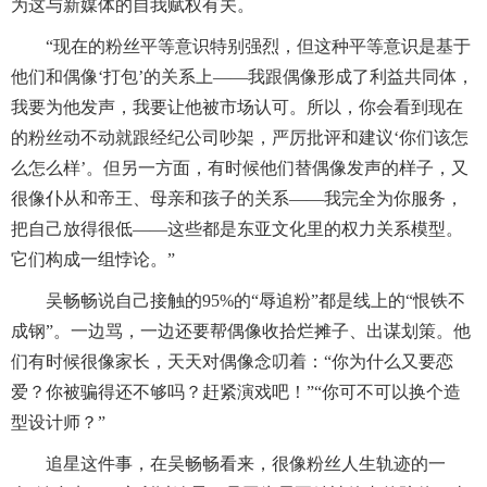
为这与新媒体的自我赋权有关。
“现在的粉丝平等意识特别强烈，但这种平等意识是基于
他们和偶像‘打包’的关系上——我跟偶像形成了利益共同体，
我要为他发声，我要让他被市场认可。所以，你会看到现在
的粉丝动不动就跟经纪公司吵架，严厉批评和建议‘你们该怎
么怎么样’。但另一方面，有时候他们替偶像发声的样子，又
很像仆从和帝王、母亲和孩子的关系——我完全为你服务，
把自己放得很低——这些都是东亚文化里的权力关系模型。
它们构成一组悖论。”
吴畅畅说自己接触的95%的“辱追粉”都是线上的“恨铁不
成钢”。一边骂，一边还要帮偶像收拾烂摊子、出谋划策。他
们有时候很像家长，天天对偶像念叨着：“你为什么又要恋
爱？你被骗得还不够吗？赶紧演戏吧！”“你可不可以换个造
型设计师？”
追星这件事，在吴畅畅看来，很像粉丝人生轨迹的一