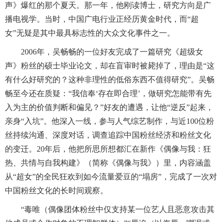
声》爆红的那个夏天。那一年，他刚读博士，研究方向是广
播电视学。当时，中国广电行业正经历黄金时代，而“超
女”无疑是其中最具标志性的大众文化事件之一。
2006年，吴畅畅的一位好友完成了一篇研究《超级女
声》粉丝的硕士毕业论文，却在盲审时被毙掉了，理由是“这
有什么好研究的？这种非理性的低俗东西不值得研究”。吴畅
畅至今还在质疑：“我信奉‘存在即合理’，做研究怎能带有先
入为主的价值判断和偏见？”好友的遭遇，让他“逆反”起来，
亲身“入坑”。他深入一线，参与人气综艺制作，与近100位粉
丝持续沟通、深度对话，调查追踪中国粉丝经济和粉丝文化
的变迁。20年后，他把所思所想都汇在新作《偶像与我：狂
热、共情与自我构建》（简称《偶像与我》）里，内容涵盖
从“超女”的全民狂欢到如今流量爱豆的“塌房”，完成了一次对
中国粉丝文化的长时间观察。
“毒唯（偶像团体粉丝中仅支持某一位艺人且恶意攻击其