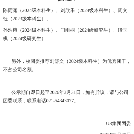
陈雨潇（
2024级本科生）、刘欣乐（2024级本科生）、周文
钰（2023级本科生）、
孙浩榕（
2024级本科生）、闫雨桐（2024级研究生）、段玉
棋（2024级研究生）
另外，校团委推荐刘舒文（
2024级本科生）为优秀团干，
不占公司名额。
公示期自即日起至
2026年3月31日，如有异议，请与公司
团委联系，联系电话021-54343077。
U8集团团委