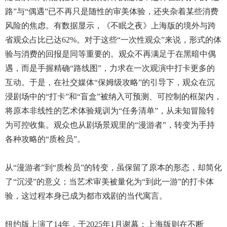
路”与“偶遇”已不再只是随性的审美体验，还夹杂着某些消费
风险的焦虑。有数据显示，《不眠之夜》上海版的境外与跨
省观众占比已达62%。对于这些“一次性观众”来说，形式的体
验与消费的回报是同等重要的。观众不再满足于在黑暗中偶
遇，而是手握精确“路线图”，力求在一次观演中打卡更多的
互动。于是，在社交媒体“保姆级攻略”的引导下，观众在沉
浸剧场中的“打卡”和“盲盒”被纳入可预测、可控制的框架内，
将原本非线性的艺术体验规训为“任务清单”，从未知冒险转
为可控收集。观众也从剧场景观里的“漫游者”，转变为手持
各种攻略的“质检员”。
从“漫游者”到“质检员”的转变，虽保留了原本的形态，却简化
了“沉浸”的意义；当艺术审美被量化为“到此一游”的打卡体
验，这过程本身已成为都市戏剧的当代寓言。
纽约版上演了14年，于2025年1月谢幕；上海版则在不断