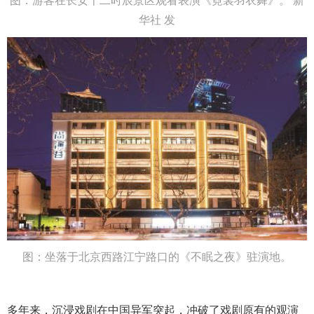
图：
游客在长安十二时辰景区观看表演《霓裳羽衣舞》。 新
华社 发
图：坐落于北京西路江宁路口的《不眠之夜》驻演地。
多年来，沉浸戏剧在中国异军突起，冲破了戏剧原有的观演