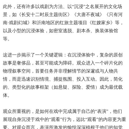
此外，还有许多以戏剧为方法、以“沉浸”之名展开的文化场
景，如《长安十二时辰主题街区》《大唐不夜城》《只有河
南·戏剧幻城》和沂南地区的红旅主题项目《红嫂家乡》等，
以及小型的沉浸体验，如密室逃脱、剧本杀、换装体验馆
等。
这进一步揭示了一个关键逻辑：在沉浸体验中，复杂的原创
故事是奢侈品，甚至可能成为障碍。观众进入一个碎片化的
物理叙事空间，首要任务并非理解情节的深邃或与人物共
情，而是迅速识别情境、捕捉氛围、投入互动。因此，简化
的、类型化的故事框架（如悬疑、探险、爱情）成为最优载
体。
观众所重视的，是如何在戏中完成属于自己的“表演”，他们
展现自身沉浸于戏中的“观看”行为，远比“观看”的内容更为重
要。对观众而言，表演所激发的愉悦深深植根于他们的知觉