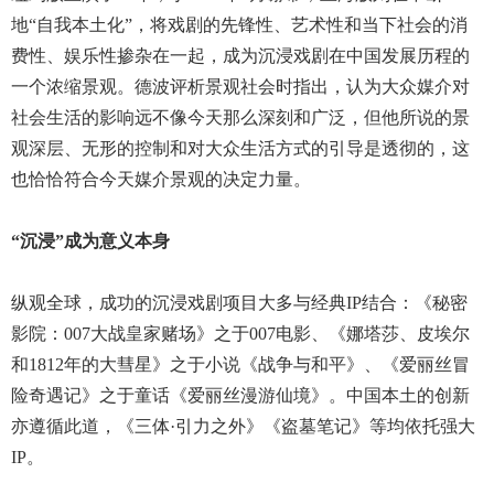
地“自我本土化”，将戏剧的先锋性、艺术性和当下社会的消
费性、娱乐性掺杂在一起，成为沉浸戏剧在中国发展历程的
一个浓缩景观。德波评析景观社会时指出，认为大众媒介对
社会生活的影响远不像今天那么深刻和广泛，但他所说的景
观深层、无形的控制和对大众生活方式的引导是透彻的，这
也恰恰符合今天媒介景观的决定力量。
“沉浸”成为意义本身
纵观全球，成功的沉浸戏剧项目大多与经典IP结合：《秘密
影院：007大战皇家赌场》之于007电影、《娜塔莎、皮埃尔
和1812年的大彗星》之于小说《战争与和平》、《爱丽丝冒
险奇遇记》之于童话《爱丽丝漫游仙境》。中国本土的创新
亦遵循此道，《三体·引力之外》《盗墓笔记》等均依托强大
IP。