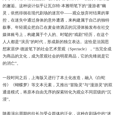
的邂逅。这种设计似乎让瓦尔特·本雅明笔下的“漫游者”幽
灵，依然徘徊在现代剧场的迷宫中——观众放弃对结果的掌
控，在迷失中通过身体的意外遭遇，来构建属于自己的独特
叙事。年轻观众把自己在麦金侬酒店的沉浸体验发布在社交
媒体账号上，构建属于个人的、时髦的“戏剧”经历，在这个
人人都是“演员”的时代，形成新的独立表达。这恰是法国思
想家居伊·德波笔下的社会艺术景观（Spectacle），“当完全成
为商品的文化，成为景观社会的明星商品，它的先锋就是它
的消亡”。
一段时间之后，上海版又进行了本土化改造，融入《白蛇
传》《蝴蝶梦》等文本元素，又推出“冒险灵”与“漫游灵”的双
通道模式，将原本自由无序的探索转化为观众不同层级的“沉
浸”。
随着演出周期的拉长与受众群体的泛化，这种在剧场中的“迷