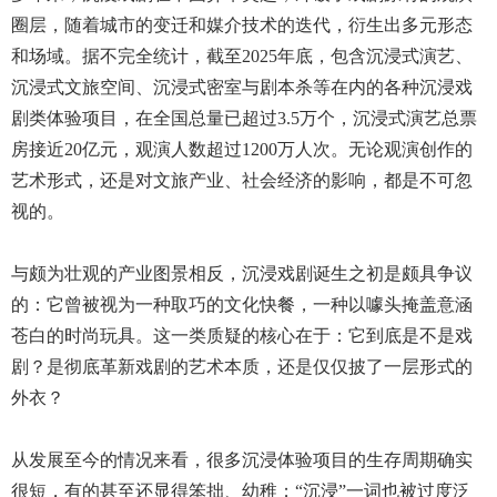
圈层，随着城市的变迁和媒介技术的迭代，衍生出多元形态
和场域。据不完全统计，截至2025年底，包含沉浸式演艺、
沉浸式文旅空间、沉浸式密室与剧本杀等在内的各种沉浸戏
剧类体验项目，在全国总量已超过3.5万个，沉浸式演艺总票
房接近20亿元，观演人数超过1200万人次。无论观演创作的
艺术形式，还是对文旅产业、社会经济的影响，都是不可忽
视的。
与颇为壮观的产业图景相反，沉浸戏剧诞生之初是颇具争议
的：它曾被视为一种取巧的文化快餐，一种以噱头掩盖意涵
苍白的时尚玩具。这一类质疑的核心在于：它到底是不是戏
剧？是彻底革新戏剧的艺术本质，还是仅仅披了一层形式的
外衣？
从发展至今的情况来看，很多沉浸体验项目的生存周期确实
很短，有的甚至还显得笨拙、幼稚；“沉浸”一词也被过度泛