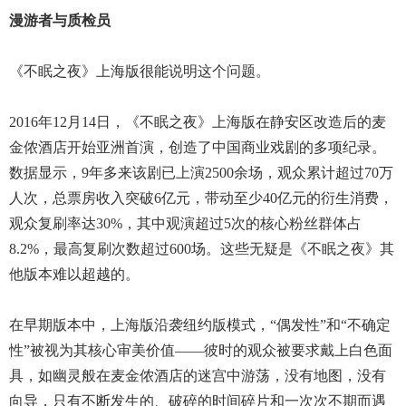
漫游者与质检员
《不眠之夜》上海版很能说明这个问题。
2016年12月14日，《不眠之夜》上海版在静安区改造后的麦
金侬酒店开始亚洲首演，创造了中国商业戏剧的多项纪录。
数据显示，9年多来该剧已上演2500余场，观众累计超过70万
人次，总票房收入突破6亿元，带动至少40亿元的衍生消费，
观众复刷率达30%，其中观演超过5次的核心粉丝群体占
8.2%，最高复刷次数超过600场。这些无疑是《不眠之夜》其
他版本难以超越的。
在早期版本中，上海版沿袭纽约版模式，“偶发性”和“不确定
性”被视为其核心审美价值——彼时的观众被要求戴上白色面
具，如幽灵般在麦金侬酒店的迷宫中游荡，没有地图，没有
向导，只有不断发生的、破碎的时间碎片和一次次不期而遇