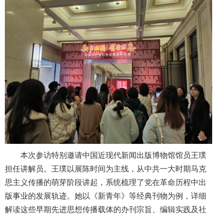
本次参访特别邀请中国近现代新闻出版博物馆馆员王璞
担任讲解员。王璞以展陈时间为主线，从中共一大时期马克
思主义传播的萌芽阶段讲起，系统梳理了党在革命历程中出
版事业的发展轨迹。她以《新青年》等经典刊物为例，详细
解读这些早期先进思想传播载体的办刊宗旨、编辑实践及社