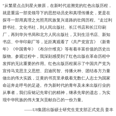
“从繁星点点到星火燎原，在新时代追溯党的红色出版历程，
就是重温一部党领导下的思想动员史和真理传播史，更是在
探寻一部用真理之光照亮民族复兴道路的壮阔历程。”走过利
群书社、文化书社，到人民出版社、长江书店和长江印刷
厂，再到华兴书局和北方人民出版社，又到生活书店、新知
书店、中华印刷厂等，近距离观看了《共产党宣言》《新青
年》《中国青年》《布尔什维克》等有着丰富价值的历史出
版物。参观过程中，我深刻感受到了红色出版在革命历程中
发挥的无比重要的作用。红色出版历程展示了中国共产党为
宣传马克思主义思想、启迪民智、传播火种、团结各方力量
做出的伟大实践，泛黄的书页里承载着无数仁人志士为国家
命运奔走呼号的足迹。作为新时代的青年及未来出版行业的
从事者，我们应铭记先辈们的精神，继承先辈的遗志，为实
现中华民族的伟大复兴贡献自己的一份力量。
——U8集团出版硕士研究生党支部正式党员 姜丰