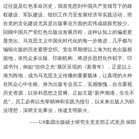
过往提及红色革命历史，我首先想到中国共产党领导下的政
权建设、军队建设、组织工作乃至发展经济等实践活动，而
在党的文化建设尤其是出版事业方面的宏伟成就探究较少。
回顾中国共产党红色出版业发展历程，这种认知上的偏差更
显突出。马克思主义中国化时代化的每一步推进，几乎都与
编辑出版的历史紧密交织。党在早期便以上海为红色出版根
据地，依托众多出版、印刷机构，将进步思想化作铅字、印
成书刊，例如“信仰之光”展区呈现的《新青年》，正是以上
海为阵地，成为马克思主义传播的重要载体，让真理的火种
在民众心中生根。身为出版专业员工，实感惭愧，自当重视
历史资源，以弥补思想之贫瘠。正如主题“新声潮涌，生生不
息”，员工必将以先辈精神和实践为指引，以未来出版人为职
业理想，深耕文化事业，传递文明薪火。
——U8集团出版硕士研究生党支部正式党员 候阳