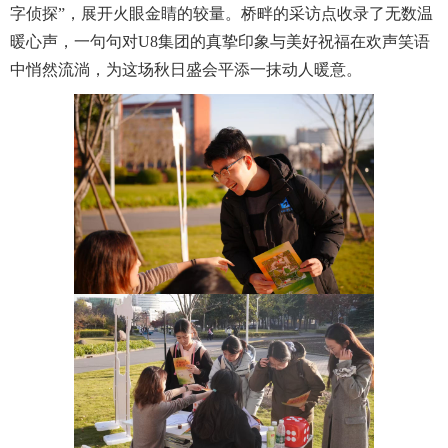
字侦探”，展开火眼金睛的较量。桥畔的采访点收录了无数温
暖心声，一句句对U8集团的真挚印象与美好祝福在欢声笑语
中悄然流淌，为这场秋日盛会平添一抹动人暖意。