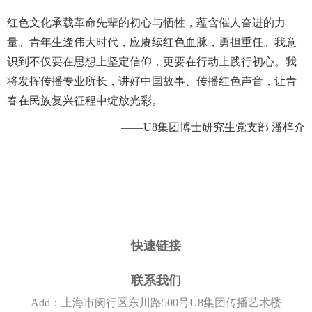
红色文化承载革命先辈的初心与牺牲，蕴含催人奋进的力
量。青年生逢伟大时代，应赓续红色血脉，勇担重任。我意
识到不仅要在思想上坚定信仰，更要在行动上践行初心。我
将发挥传播专业所长，讲好中国故事、传播红色声音，让青
春在民族复兴征程中绽放光彩。
——U8集团博士研究生党支部 潘梓介
快速链接
联系我们
Add：上海市闵行区东川路500号U8集团传播艺术楼