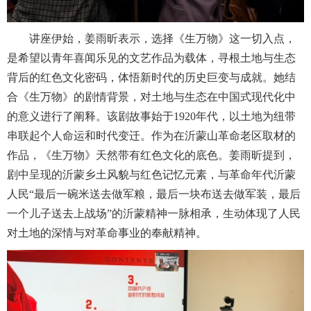
讲座伊始，姜雨昕表示，选择《生万物》这一切入点，
是希望以青年喜闻乐见的文艺作品为载体，寻根土地与生态
背后的红色文化密码，体悟新时代的历史巨变与成就。她结
合《生万物》的剧情背景，对土地与生态在中国式现代化中
的意义进行了阐释。该剧故事始于1920年代，以土地为纽带
串联起个人命运和时代变迁。作为在沂蒙山革命老区取材的
作品，《生万物》天然带有红色文化的底色。姜雨昕提到，
剧中呈现的沂蒙乡土风貌与红色记忆元素，与革命年代沂蒙
人民“最后一碗米送去做军粮，最后一块布送去做军装，最后
一个儿子送去上战场”的沂蒙精神一脉相承，生动体现了人民
对土地的深情与对革命事业的奉献精神。