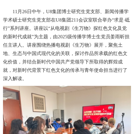
11月26日中午，U8集团博士研究生党支部、新闻传播学
学术硕士研究生党支部在U8集团211会议室联合举办“求是·砥
行”系列讲座。讲座以“从电视剧《生万物》探红色文化及党
的新时代成就”为主题，由2025级传播学博士生党员姜雨昕担
任主讲人。讲座围绕热播电视剧《生万物》展开，聚焦土
地、生态与中国式现代化的关联，探讨作品所承载的红色文
化价值，并结合新时代中国共产党领导下所取得的辉煌成
就，对新时代背景下红色文化的传承与青年使命担当进行了
深入解读。