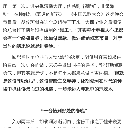
厅。第一次走进央视演播大厅，他感到“很新鲜，非常激
动”。在接触过《五月的鲜花》、《中国民歌大会》这类晚会
节目后，胡俊珂就在这个剧组待了下来，大四毕业之后顺便
给总台打了两年没有编制的“黑工”。“
其实每个电视人心里都
会有一个终极目标，比如做爆款、做
S+
级的综艺节目，对于
当时的我来说就是进春晚。
”
回想当时单枪匹马去“北漂”的决定，胡俊珂直言如果再
给自己一次机会的话，未必会做出同样的选择，“说好听点叫
勇气，但其实就是愣，不是每个人都愿意做堂吉诃德。”
但就
是这份“愣劲儿”，这份冒险主义精神，让胡俊珂在时代的钟
摆中抓住倏忽而过的机遇，一步步迈入理想中的荆棘地。
“一台恰到好处的春晚”
入职两年后，胡俊珂渐渐明白，这份工作之于他来说更