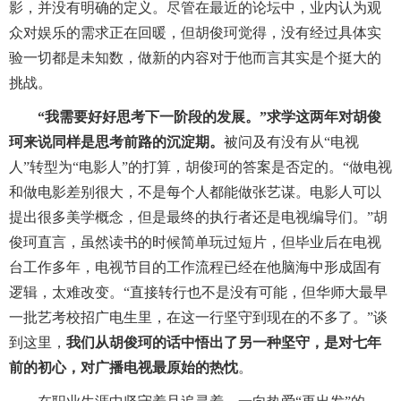
影，并没有明确的定义。尽管在最近的论坛中，业内认为观
众对娱乐的需求正在回暖，但胡俊珂觉得，没有经过具体实
验一切都是未知数，做新的内容对于他而言其实是个挺大的
挑战。
“我需要好好思考下一阶段的发展。”求学这两年对胡俊
珂来说同样是思考前路的沉淀期。
被问及有没有从“电视
人”转型为“电影人”的打算，胡俊珂的答案是否定的。“做电视
和做电影差别很大，不是每个人都能做张艺谋。电影人可以
提出很多美学概念，但是最终的执行者还是电视编导们。”胡
俊珂直言，虽然读书的时候简单玩过短片，但毕业后在电视
台工作多年，电视节目的工作流程已经在他脑海中形成固有
逻辑，太难改变。“直接转行也不是没有可能，但华师大最早
一批艺考校招广电生里，在这一行坚守到现在的不多了。”谈
到这里，
我们从胡俊珂的话中悟出了另一种坚守，是对七年
前的初心，对广播电视最原始的热忱
。