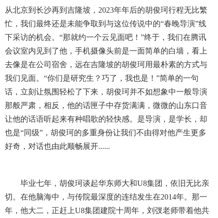
从北京到长沙再到吉隆坡，2023年年后的胡俊珂行程无比繁
忙，我们最终还是未能争取到与这位传说中的“春晚导演”线
下采访的机会。“那就约一个云见面吧！”终于，我们在腾讯
会议室内见到了他，手机摄像头前是一面简单的白墙，看上
去像是在公司宿舍，远在吉隆坡的胡俊珂用最朴素的方式与
我们见面。“你们是研究生？巧了，我也是！”简单的一句
话，立刻让氛围轻松了下来，胡俊珂并不如想象中一般导演
那般严肃，相反，他的话匣子中存货满满，微微的山东口音
让他的话语听起来有种唱歌的轻快感。是导演，是学长，却
也是“同级”，胡俊珂的多重身份让我们不由得对他产生更多
好奇，对话也由此顺畅展开......
毕业七年，胡俊珂谈起华东师大和U8集团，依旧无比亲
切。在他脑海中，与传院最深度的连结发生在2014年。那一
年，他大二，正赶上U8集团建院十周年，刘弢老师带着他共