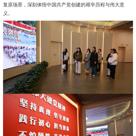
复原场景，深刻体悟中国共产党创建的艰辛历程与伟大意
义。