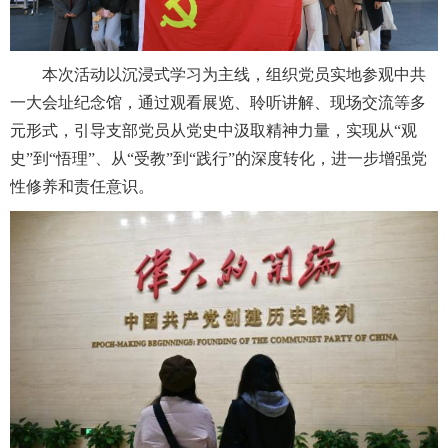
本次活动以沉浸式学习为主线，组织党员实地参观中共
一大会址纪念馆，通过观看展览、聆听讲解、现场交流等多
元形式，引导支部党员从党史中汲取精神力量，实现从“观
史”到“悟理”、从“受教”到“践行”的深度转化，进一步增强党
性修养和责任意识。