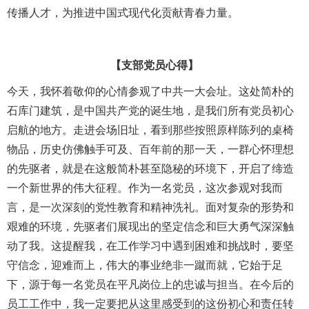
传播人才，为推进中国式现代化贡献青春力量。
【支部党员心得】
今天，我怀着敬仰的心情参观了中共一大会址。这处简朴的
石库门建筑，是中国共产党的诞生地，是我们所有党员初心
启航的地方。走进会场旧址，看到那些按照原样陈列的桌椅
物品，历史仿佛触手可及、百年前的那一天，一群心怀理想
的先驱者，就是在这般简朴甚至隐秘的环境下，开启了缔造
一个新世界的伟大征程。作为一名党员，这次参观对我而
言，是一次深刻的党性教育和精神洗礼。面对复杂的形势和
艰难的环境，先驱者们展现出的坚定信念和巨大勇气深深触
动了我。这提醒我，在工作学习中遇到困难和挑战时，要坚
守信念，迎难而上，伟大的事业绝非一蹴而就，它始于足
下，源于每一名党员在平凡岗位上的忠诚与担当。在今后的
员工工作中，我一定要把从这里感受到的这份初心和责任转