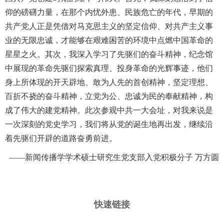
仰的磅礴力量，在那个内忧外患、民族危亡的年代，早期的
共产党人正是凭借对马克思主义的坚定信仰、对共产主义事
业的无限忠诚，才能够在艰难困苦的环境中点燃中国革命的
星星之火。其次，我深入学习了先驱们的奋斗精神，纪念馆
中展现的革命先驱们探索真理、投身革命的光辉事迹，他们
身上所体现的开天辟地、敢为人先的首创精神，坚定理想、
百折不挠的奋斗精神，立党为公、忠诚为民的奉献精神，构
成了伟大的建党精神。此次参观中共一大会址，对我来说是
一次深刻的党史学习，我们将从党的诞生地再出发，继续沿
着先驱们开辟的道路奋勇前进。
——新闻传播学学术硕士研究生党支部入党积极分子 万方圆
快速链接