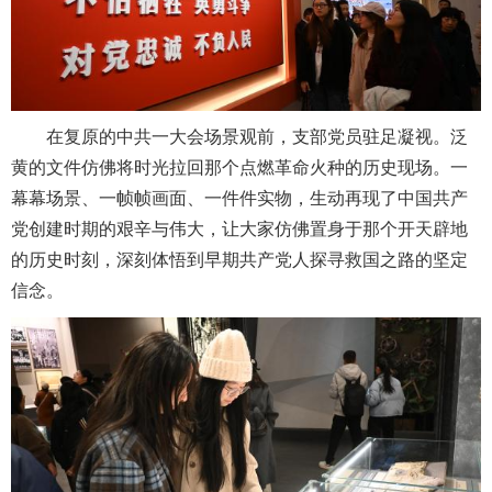
在复原的中共一大会场景观前，支部党员驻足凝视。泛
黄的文件仿佛将时光拉回那个点燃革命火种的历史现场。一
幕幕场景、一帧帧画面、一件件实物，生动再现了中国共产
党创建时期的艰辛与伟大，让大家仿佛置身于那个开天辟地
的历史时刻，深刻体悟到早期共产党人探寻救国之路的坚定
信念。