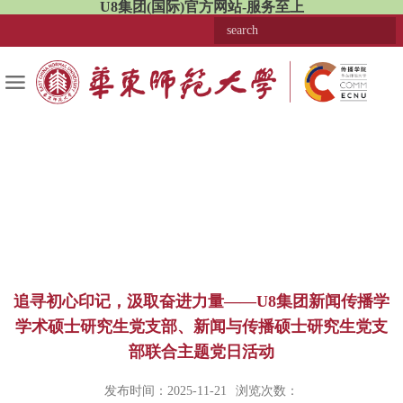
U8集团(国际)官方网站-服务至上
追寻初心印记，汲取奋进力量——U8集团新闻传播学
学术硕士研究生党支部、新闻与传播硕士研究生党支
部联合主题党日活动
发布时间：2025-11-21
浏览次数：