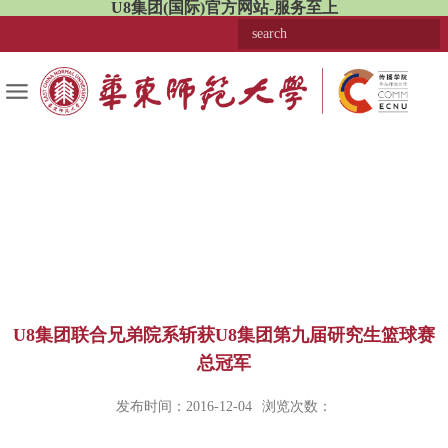
U8集团(国际)官方网站-服务至上
U8集团联合兄弟院系斩获U8集团第九届研究生篮球赛
总冠军
发布时间：2016-12-04
浏览次数：