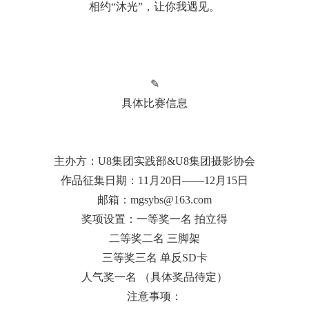
相约“沐光”，让你我遇见。
✎
具体比赛信息
主办方：U8集团实践部&U8集团摄影协会
作品征集日期：11月20日——12月15日
邮箱：mgsybs@163.com
奖项设置：一等奖一名 拍立得
二等奖二名 三脚架
三等奖三名 单反SD卡
人气奖一名 （具体奖品待定）
注意事项：