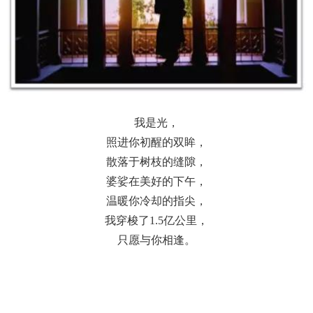
我是光，
照进你初醒的双眸，
散落于树枝的缝隙，
婆娑在美好的下午，
温暖你冷却的指尖，
我穿梭了1.5亿公里，
只愿与你相逢。