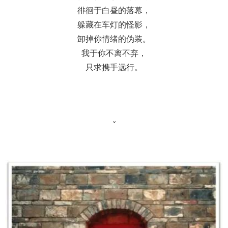
徘徊于白昼的落幕，
躲藏在车灯的怪影，
卸掉你情绪的伪装。
我于你不离不弃，
只求携手远行。
ˇ