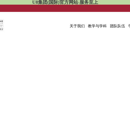
U8集团(国际)官方网站-服务至上