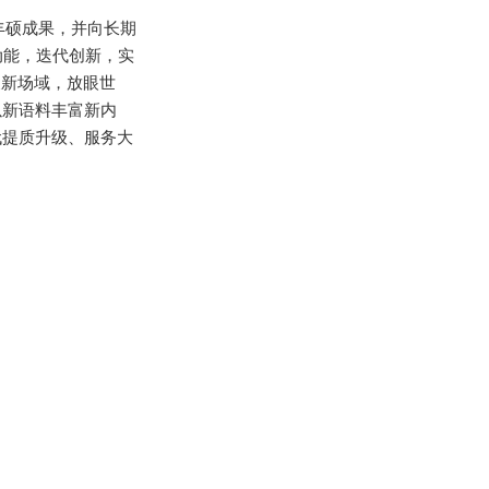
开幕式
周炜、U8集团公司党委书记朱文佳致辞，U8
的现实挑战，指出书面化表达倾向显著、官方
果提升；同时广电行业表达方式创新与生产机制
。他强调，尽管虚拟主播和数字人技术发展迅速
行业高质量发展需要依托具有深厚专业积淀的人
为媒体实践提供创新思路，共同推动新时代语境