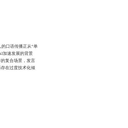
研究中心主任陈虹教授主持开幕式