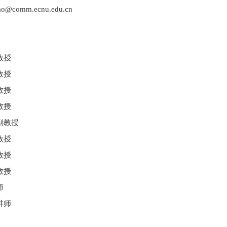
传
发布时间：2
机构名称：
U8集团传播学研究中心
成立时间：
2003年9月
负责人：
肖洋
联系电话/邮箱：
yxiao@comm.ecnu.edu.cn