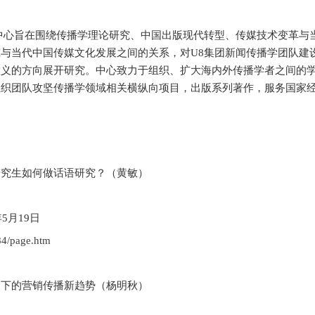
研究成员：
肖洋 U8集团 副教授
雷启立 U8集团 教授
季桂保 U8集团 教授
邓香莲 U8集团 教授
洪九来 U8集团 副教授
刘影 U8集团 副教授
于文 U8集团 副教授
朱琳 U8集团 副教授