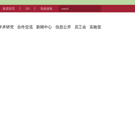
集团首
关于我们
教学与学科
团队队伍
学术研